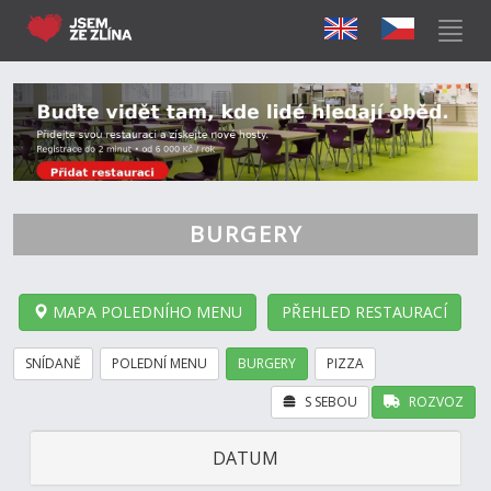
BURGERY
MAPA POLEDNÍHO MENU
PŘEHLED RESTAURACÍ
SNÍDANĚ
POLEDNÍ MENU
BURGERY
PIZZA
S SEBOU
ROZVOZ
DATUM