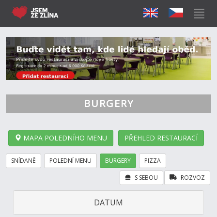
BURGERY
MAPA POLEDNÍHO MENU
PŘEHLED RESTAURACÍ
SNÍDANĚ
POLEDNÍ MENU
BURGERY
PIZZA
S SEBOU
ROZVOZ
DATUM