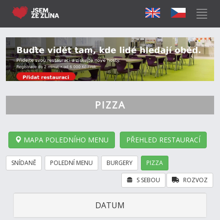
PIZZA
MAPA POLEDNÍHO MENU
PŘEHLED RESTAURACÍ
SNÍDANĚ
POLEDNÍ MENU
BURGERY
PIZZA
S SEBOU
ROZVOZ
DATUM