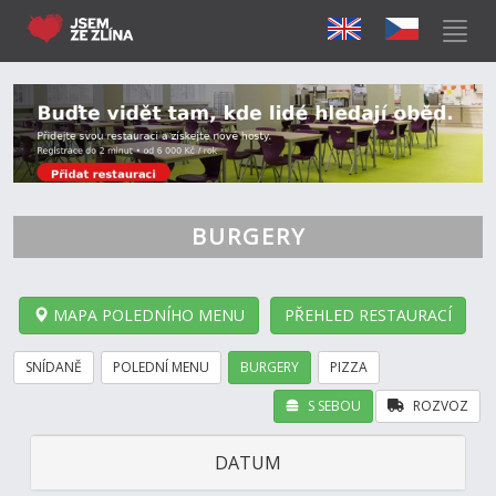
BURGERY
MAPA POLEDNÍHO MENU
PŘEHLED RESTAURACÍ
SNÍDANĚ
POLEDNÍ MENU
BURGERY
PIZZA
S SEBOU
ROZVOZ
DATUM