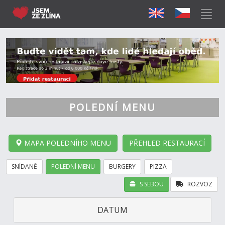
POLEDNÍ MENU
MAPA POLEDNÍHO MENU
PŘEHLED RESTAURACÍ
SNÍDANĚ
POLEDNÍ MENU
BURGERY
PIZZA
S SEBOU
ROZVOZ
DATUM