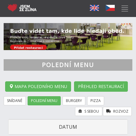
POLEDNÍ MENU
MAPA POLEDNÍHO MENU
PŘEHLED RESTAURACÍ
SNÍDANĚ
POLEDNÍ MENU
BURGERY
PIZZA
S SEBOU
ROZVOZ
DATUM