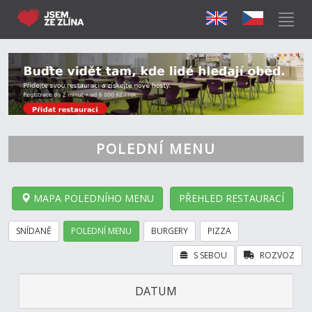
POLEDNÍ MENU
MAPA POLEDNÍHO MENU
PŘEHLED RESTAURACÍ
SNÍDANĚ
POLEDNÍ MENU
BURGERY
PIZZA
S SEBOU
ROZVOZ
DATUM