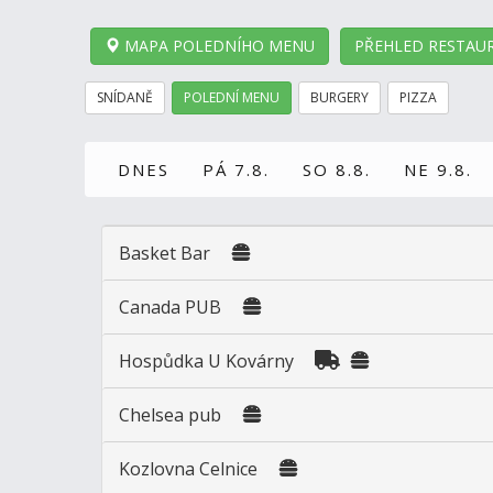
MAPA POLEDNÍHO MENU
PŘEHLED RESTAUR
SNÍDANĚ
POLEDNÍ MENU
BURGERY
PIZZA
DNES
PÁ 7.8.
SO 8.8.
NE 9.8.
Basket Bar
Canada PUB
Hospůdka U Kovárny
Chelsea pub
Kozlovna Celnice