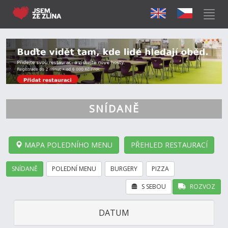
SNÍDANĚ
MAPA POLEDNÍHO MENU
PŘEHLED RESTAURACÍ
SNÍDANĚ
POLEDNÍ MENU
BURGERY
PIZZA
S SEBOU
ROZVOZ
DATUM