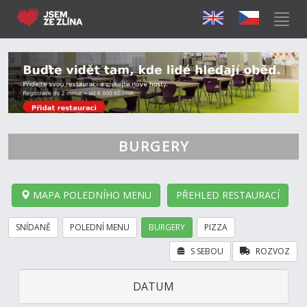
BURGERY
MAPA POLEDNÍHO MENU
PŘEHLED RESTAURACÍ
SNÍDANĚ
POLEDNÍ MENU
BURGERY
PIZZA
S SEBOU
ROZVOZ
DATUM