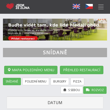
SNÍDANĚ
MAPA POLEDNÍHO MENU
PŘEHLED RESTAURACÍ
SNÍDANĚ
POLEDNÍ MENU
BURGERY
PIZZA
S SEBOU
ROZVOZ
DATUM