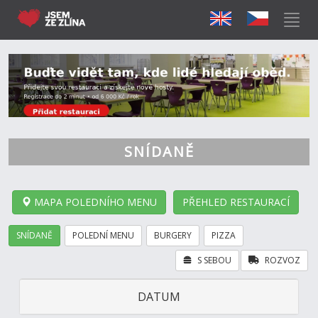
SNÍDANĚ
MAPA POLEDNÍHO MENU
PŘEHLED RESTAURACÍ
SNÍDANĚ
POLEDNÍ MENU
BURGERY
PIZZA
S SEBOU
ROZVOZ
DATUM