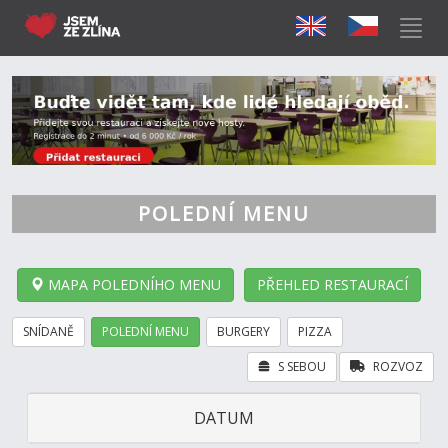
POLEDNÍ MENU
MAPA POLEDNÍHO MENU
PŘEHLED RESTAURACÍ
SNÍDANĚ
POLEDNÍ MENU
BURGERY
PIZZA
S SEBOU
ROZVOZ
DATUM