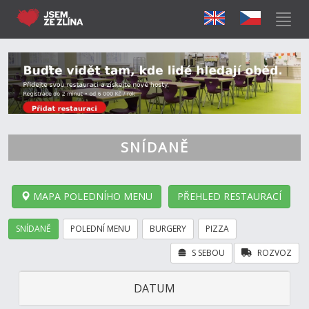
SNÍDANĚ
MAPA POLEDNÍHO MENU
PŘEHLED RESTAURACÍ
SNÍDANĚ
POLEDNÍ MENU
BURGERY
PIZZA
S SEBOU
ROZVOZ
DATUM