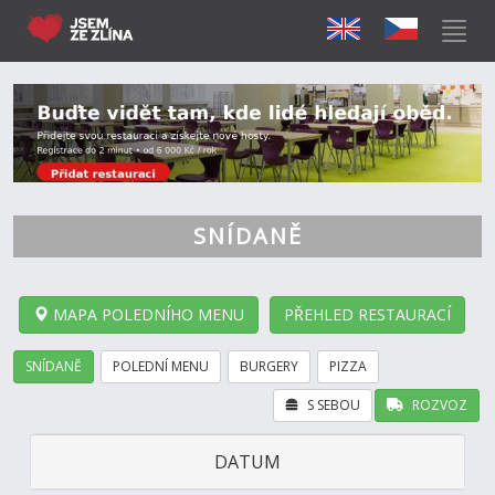
SNÍDANĚ
MAPA POLEDNÍHO MENU
PŘEHLED RESTAURACÍ
SNÍDANĚ
POLEDNÍ MENU
BURGERY
PIZZA
S SEBOU
ROZVOZ
DATUM