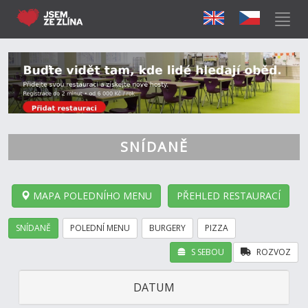
SNÍDANĚ
MAPA POLEDNÍHO MENU
PŘEHLED RESTAURACÍ
SNÍDANĚ
POLEDNÍ MENU
BURGERY
PIZZA
S SEBOU
ROZVOZ
DATUM