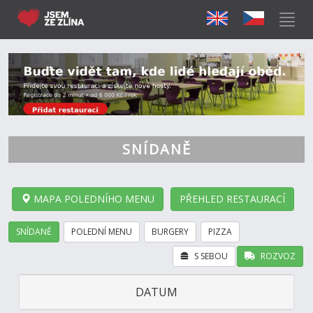
SNÍDANĚ
MAPA POLEDNÍHO MENU
PŘEHLED RESTAURACÍ
SNÍDANĚ
POLEDNÍ MENU
BURGERY
PIZZA
S SEBOU
ROZVOZ
DATUM