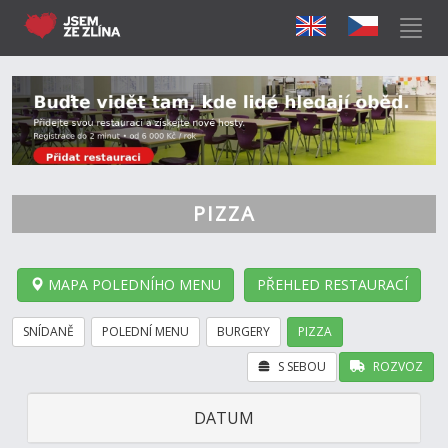
PIZZA
MAPA POLEDNÍHO MENU
PŘEHLED RESTAURACÍ
SNÍDANĚ
POLEDNÍ MENU
BURGERY
PIZZA
S SEBOU
ROZVOZ
DATUM