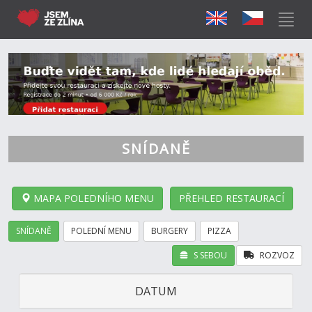
SNÍDANĚ
MAPA POLEDNÍHO MENU
PŘEHLED RESTAURACÍ
SNÍDANĚ
POLEDNÍ MENU
BURGERY
PIZZA
S SEBOU
ROZVOZ
DATUM