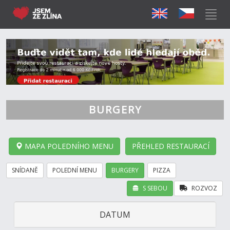
BURGERY
MAPA POLEDNÍHO MENU
PŘEHLED RESTAURACÍ
SNÍDANĚ
POLEDNÍ MENU
BURGERY
PIZZA
S SEBOU
ROZVOZ
DATUM