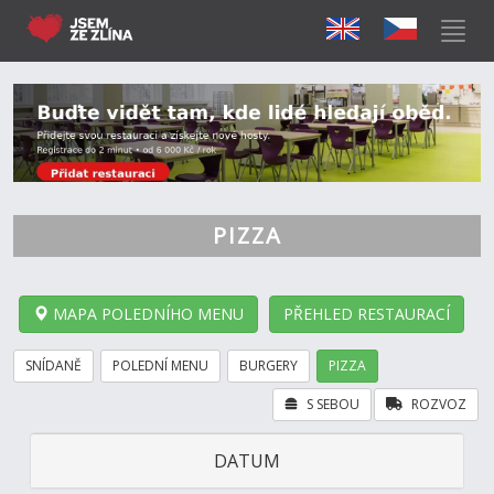
PIZZA
MAPA POLEDNÍHO MENU
PŘEHLED RESTAURACÍ
SNÍDANĚ
POLEDNÍ MENU
BURGERY
PIZZA
S SEBOU
ROZVOZ
DATUM