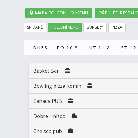
MAPA POLEDNÍHO MENU
PŘEHLED RESTAUR
SNÍDANĚ
POLEDNÍ MENU
BURGERY
PIZZA
DNES
PO 10.8.
ÚT 11.8.
ST 12.
Basket Bar
Bowling pizza Komín
Canada PUB
Dobré Hnízdo
Chelsea pub