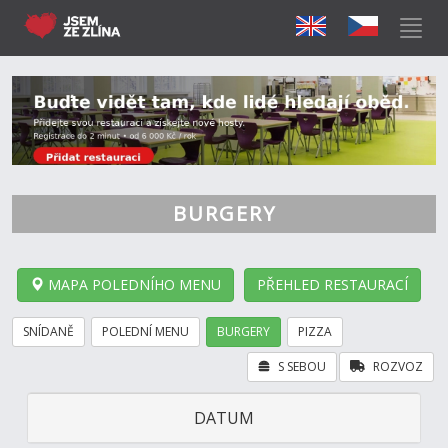
BURGERY
MAPA POLEDNÍHO MENU
PŘEHLED RESTAURACÍ
SNÍDANĚ
POLEDNÍ MENU
BURGERY
PIZZA
S SEBOU
ROZVOZ
DATUM