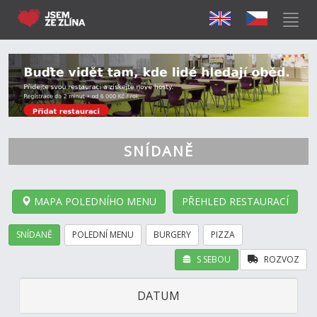
SNÍDANĚ
MAPA POLEDNÍHO MENU
PŘEHLED RESTAURACÍ
SNÍDANĚ
POLEDNÍ MENU
BURGERY
PIZZA
S SEBOU
ROZVOZ
DATUM