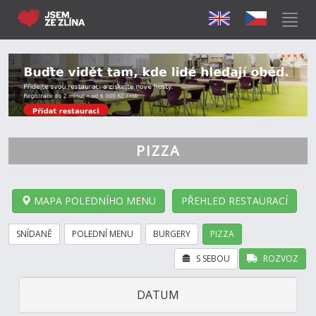
PIZZA
MAPA POLEDNÍHO MENU
PŘEHLED RESTAURACÍ
SNÍDANĚ
POLEDNÍ MENU
BURGERY
PIZZA
S SEBOU
ROZVOZ
DATUM