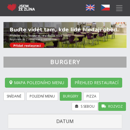
BURGERY
MAPA POLEDNÍHO MENU
PŘEHLED RESTAURACÍ
SNÍDANĚ
POLEDNÍ MENU
BURGERY
PIZZA
S SEBOU
ROZVOZ
DATUM