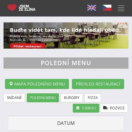
POLEDNÍ MENU
MAPA POLEDNÍHO MENU
PŘEHLED RESTAURACÍ
SNÍDANĚ
POLEDNÍ MENU
BURGERY
PIZZA
S SEBOU
ROZVOZ
DATUM