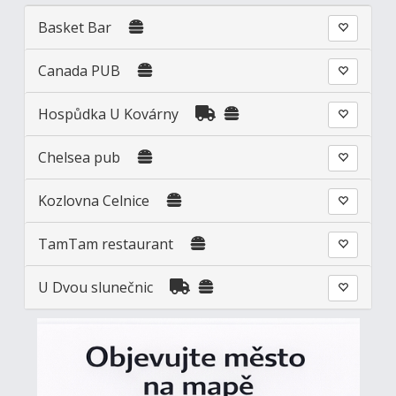
Basket Bar
Canada PUB
Hospůdka U Kovárny
Chelsea pub
Kozlovna Celnice
TamTam restaurant
U Dvou slunečnic