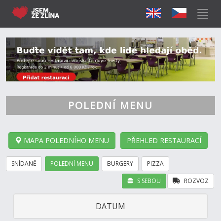
POLEDNÍ MENU
MAPA POLEDNÍHO MENU
PŘEHLED RESTAURACÍ
SNÍDANĚ
POLEDNÍ MENU
BURGERY
PIZZA
S SEBOU
ROZVOZ
DATUM