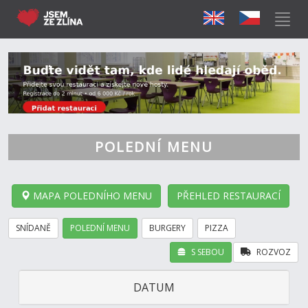
POLEDNÍ MENU
MAPA POLEDNÍHO MENU
PŘEHLED RESTAURACÍ
SNÍDANĚ
POLEDNÍ MENU
BURGERY
PIZZA
S SEBOU
ROZVOZ
DATUM