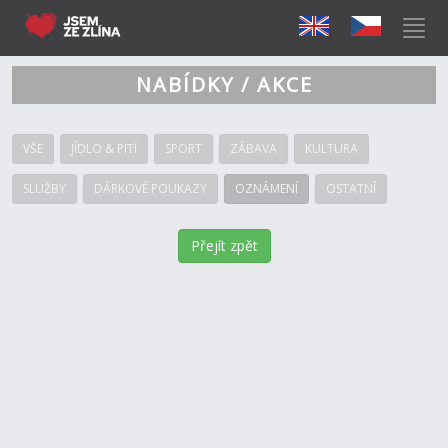
NABÍDKY / AKCE
VŠE
JÍDLO & PITÍ
SPORT
ZÁBAVA
KULTURA
SLUŽBY
DÁRKOVÉ POUKAZY
OZNÁMENÍ
OSTATNÍ
Přejít zpět