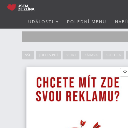
UDÁLOSTI
POLEDNÍ MENU
NABÍ
VŠE
JÍDLO & PITÍ
SPORT
ZÁBAVA
KULTURA