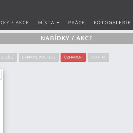
DKY / AKCE
MÍSTA
PRÁCE
FOTOGALERIE
NABÍDKY / AKCE
SLUŽBY
DÁRKOVÉ POUKAZY
OZNÁMENÍ
OSTATNÍ