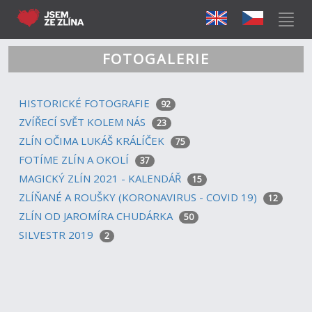
FOTOGALERIE
HISTORICKÉ FOTOGRAFIE
92
ZVÍŘECÍ SVĚT KOLEM NÁS
23
ZLÍN OČIMA LUKÁŠ KRÁLÍČEK
75
FOTÍME ZLÍN A OKOLÍ
37
MAGICKÝ ZLÍN 2021 - KALENDÁŘ
15
ZLÍŇANÉ A ROUŠKY (KORONAVIRUS - COVID 19)
12
ZLÍN OD JAROMÍRA CHUDÁRKA
50
SILVESTR 2019
2