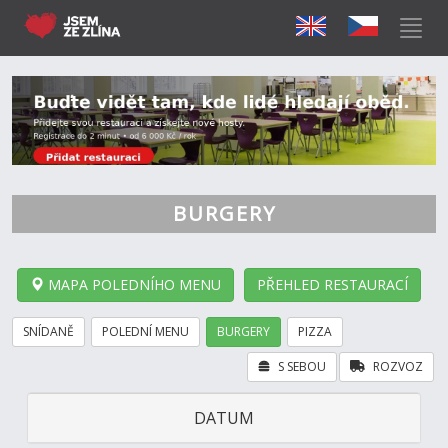
BURGERY
MAPA POLEDNÍHO MENU
PŘEHLED RESTAURACÍ
SNÍDANĚ
POLEDNÍ MENU
BURGERY
PIZZA
S SEBOU
ROZVOZ
DATUM