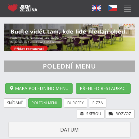
POLEDNÍ MENU
MAPA POLEDNÍHO MENU
PŘEHLED RESTAURACÍ
SNÍDANĚ
POLEDNÍ MENU
BURGERY
PIZZA
S SEBOU
ROZVOZ
DATUM