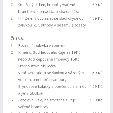
7.
Smažený eidam, hranolky/vařené
169 Kč
brambory, domácí tatarská omáčka
8.
FIT Zeleninový salát se sladkokyselou
159 Kč
zálivkou, kuř. stripsy v sezamu a toasty
Čt 13.8.
1.
Bezedná polévka v ceně menu
2.
K menu: 3dcl ledového čaje za 19Kč
nebo 3dcl čepované limonády 15Kč
Francouzská cibulačka
3.
Vepřová kotleta se šunkou a sázeným
169 Kč
vejcem, americké brambory
4.
Bryndzové halušky s opečenou slaninou
159 Kč
a jarní cibulkou
5.
Fazolové lusky na smetaně s vejci,
159 Kč
vařené brambory