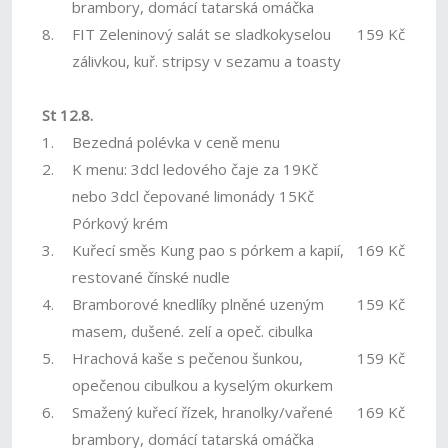
brambory, domácí tatarská omáčka
8.
FIT Zeleninový salát se sladkokyselou
159 Kč
zálivkou, kuř. stripsy v sezamu a toasty
St 12.8.
1.
Bezedná polévka v ceně menu
2.
K menu: 3dcl ledového čaje za 19Kč
nebo 3dcl čepované limonády 15Kč
Pórkový krém
3.
Kuřecí směs Kung pao s pórkem a kapií,
169 Kč
restované čínské nudle
4.
Bramborové knedlíky plněné uzeným
159 Kč
masem, dušené. zelí a opeč. cibulka
5.
Hrachová kaše s pečenou šunkou,
159 Kč
opečenou cibulkou a kyselým okurkem
6.
Smažený kuřecí řízek, hranolky/vařené
169 Kč
brambory, domácí tatarská omáčka