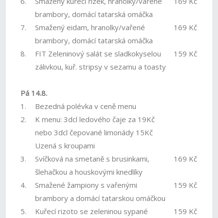
6.
Smažený kuřecí řízek, hranolky/vařené
169 Kč
brambory, domácí tatarská omáčka
7.
Smažený eidam, hranolky/vařené
169 Kč
brambory, domácí tatarská omáčka
8.
FIT Zeleninový salát se sladkokyselou
159 Kč
zálivkou, kuř. stripsy v sezamu a toasty
Pá 14.8.
1.
Bezedná polévka v ceně menu
2.
K menu: 3dcl ledového čaje za 19Kč
nebo 3dcl čepované limonády 15Kč
Uzená s kroupami
3.
Svíčková na smetaně s brusinkami,
169 Kč
šlehačkou a houskovými knedlíky
4.
Smažené žampiony s vařenými
159 Kč
brambory a domácí tatarskou omáčkou
5.
Kuřecí rizoto se zeleninou sypané
159 Kč