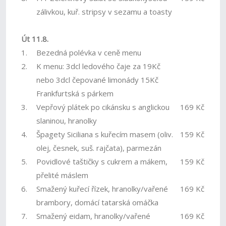
zálivkou, kuř. stripsy v sezamu a toasty
Út 11.8.
1.
Bezedná polévka v ceně menu
2.
K menu: 3dcl ledového čaje za 19Kč
nebo 3dcl čepované limonády 15Kč
Frankfurtská s párkem
3.
Vepřový plátek po cikánsku s anglickou
169 Kč
slaninou, hranolky
4.
Špagety Siciliana s kuřecím masem (oliv.
159 Kč
olej, česnek, suš. rajčata), parmezán
5.
Povidlové taštičky s cukrem a mákem,
159 Kč
přelité máslem
6.
Smažený kuřecí řízek, hranolky/vařené
169 Kč
brambory, domácí tatarská omáčka
7.
Smažený eidam, hranolky/vařené
169 Kč