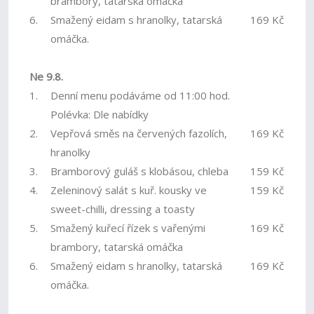
brambory, tatarská omáčka
6.
Smažený eidam s hranolky, tatarská
169 Kč
omáčka.
Ne 9.8.
1.
Denní menu podáváme od 11:00 hod.
Polévka: Dle nabídky
2.
Vepřová směs na červených fazolích,
169 Kč
hranolky
3.
Bramborový guláš s klobásou, chleba
159 Kč
4.
Zeleninový salát s kuř. kousky ve
159 Kč
sweet-chilli, dressing a toasty
5.
Smažený kuřecí řízek s vařenými
169 Kč
brambory, tatarská omáčka
6.
Smažený eidam s hranolky, tatarská
169 Kč
omáčka.