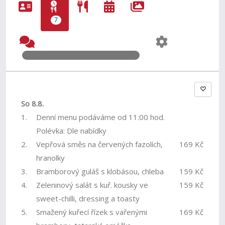
7
So 8.8.
1.
Denní menu podáváme od 11:00 hod.
Polévka: Dle nabídky
2.
Vepřová směs na červených fazolích,
169 Kč
hranolky
3.
Bramborový guláš s klobásou, chleba
159 Kč
4.
Zeleninový salát s kuř. kousky ve
159 Kč
sweet-chilli, dressing a toasty
5.
Smažený kuřecí řízek s vařenými
169 Kč