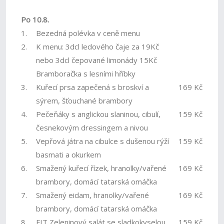
Po 10.8.
1.
Bezedná polévka v ceně menu
2.
K menu: 3dcl ledového čaje za 19Kč
nebo 3dcl čepované limonády 15Kč
Bramboračka s lesními hříbky
3.
Kuřecí prsa zapečená s broskví a
169 Kč
sýrem, šťouchané brambory
4.
Pečeňáky s anglickou slaninou, cibulí,
159 Kč
česnekovým dressingem a nivou
5.
Vepřová játra na cibulce s dušenou rýží
159 Kč
basmati a okurkem
6.
Smažený kuřecí řízek, hranolky/vařené
169 Kč
brambory, domácí tatarská omáčka
7.
Smažený eidam, hranolky/vařené
169 Kč
brambory, domácí tatarská omáčka
8.
FIT Zeleninový salát se sladkokyselou
159 Kč