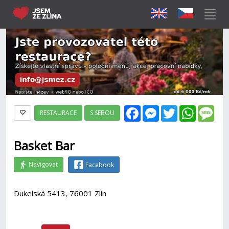
Facebook
Messenger
Twitter
WhatsAp
Mes
RESTAURACE
S SEBOU
Basket Bar
Navigovat
Facebook
Dukelská 5413, 76001 Zlín