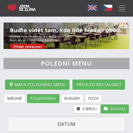
POLEDNÍ MENU
MAPA POLEDNÍHO MENU
PŘEHLED RESTAURACÍ
SNÍDANĚ
POLEDNÍ MENU
BURGERY
PIZZA
S SEBOU
ROZVOZ
DATUM