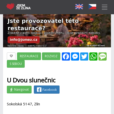
Facebook
Messenger
Twitter
WhatsAp
Mes
RESTAURACE
ROZVOZ
S SEBOU
U Dvou slunečnic
Navigovat
Facebook
Sokolská 5147, Zlín