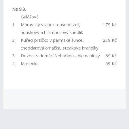
Ne 9.8.
Gulášová
1.
Moravský vrabec, dušené zelí,
179 Kč
houskový a bramborový knedlík
2.
Kuřecí prsíčko v parmské šunce,
239 Kč
cheddarová omáčka, steakové hranolky
3.
Dezert s domácí šlehačkou - dle nabídky
69 Kč
4.
Marlenka
69 Kč