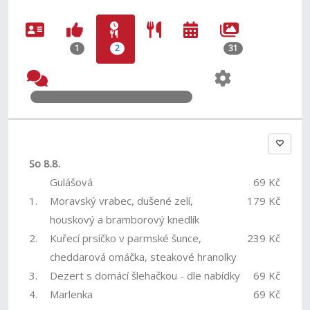
1
2
31
So 8.8.
Gulášová
69 Kč
1.
Moravský vrabec, dušené zelí,
179 Kč
houskový a bramborový knedlík
2.
Kuřecí prsíčko v parmské šunce,
239 Kč
cheddarová omáčka, steakové hranolky
3.
Dezert s domácí šlehačkou - dle nabídky
69 Kč
4.
Marlenka
69 Kč