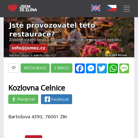
Facebook
Messenger
Twitter
WhatsAp
Mes
RESTAURACE
S SEBOU
Kozlovna Celnice
Navigovat
Facebook
Bartošova 4393, 76001 Zlín