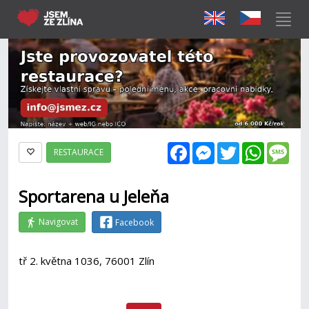
Facebook
Messenger
Twitter
WhatsAp
Mes
RESTAURACE
Sportarena u Jeleňa
Navigovat
Facebook
tř 2. května 1036, 76001 Zlín