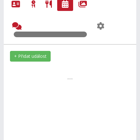
+ Přidat událost
---