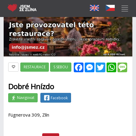
Facebook
Messenger
Twitter
WhatsAp
Mes
RESTAURACE
S SEBOU
Dobré Hnízdo
Navigovat
Facebook
Fügnerova 309, Zlín