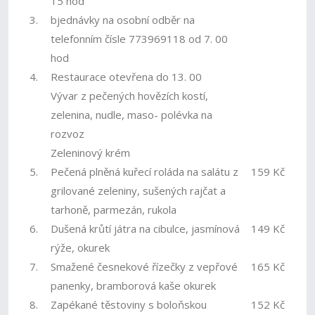
15 hod
3.
bjednávky na osobní odběr na
telefonním čísle 773969118 od 7. 00
hod
4.
Restaurace otevřena do 13. 00
Vývar z pečených hovězích kostí,
zelenina, nudle, maso- polévka na
rozvoz
Zeleninový krém
5.
Pečená plněná kuřecí roláda na salátu z
159 Kč
grilované zeleniny, sušených rajčat a
tarhoně, parmezán, rukola
6.
Dušená krůtí játra na cibulce, jasmínová
149 Kč
rýže, okurek
7.
Smažené česnekové řízečky z vepřové
165 Kč
panenky, bramborová kaše okurek
8.
Zapékané těstoviny s boloňskou
152 Kč