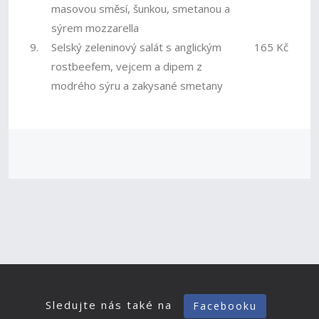
masovou směsí, šunkou, smetanou a
sýrem mozzarella
9.
Selský zeleninový salát s anglickým
165 Kč
rostbeefem, vejcem a dipem z
modrého sýru a zakysané smetany
Sledujte nás také na
Facebooku