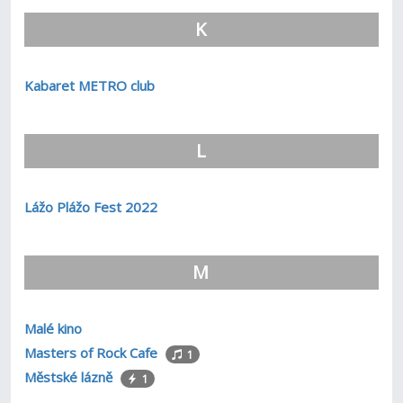
K
Kabaret METRO club
L
Lážo Plážo Fest 2022
M
Malé kino
Masters of Rock Cafe
1
Městské lázně
1