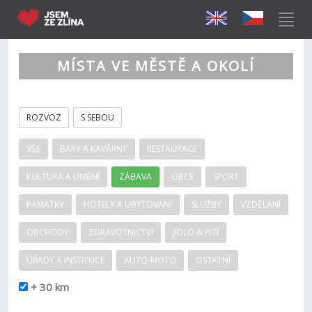
MÍSTA VE MĚSTĚ A OKOLÍ
ROZVOZ
S SEBOU
VŠE
BARY A KAVÁRNY
RESTAURACE
KULTURA A UMĚNÍ
ZÁBAVA
OBCE
SPORT
PAMÁTKY
HOTELY A UBYTOVÁNÍ
SLUŽBY
VZDĚLÁNÍ
OBCHODY
ZDRAVOTNICTVÍ
JÍDLO & PITÍ
ÚŘADY A INSTITUCE
AUTO-MOTO
OSTATNÍ
+ 30 km