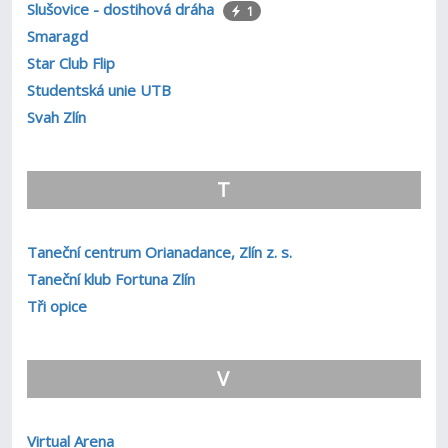
Slušovice - dostihová dráha
1
Smaragd
Star Club Flip
Studentská unie UTB
Svah Zlín
T
Taneční centrum Orianadance, Zlín z. s.
Taneční klub Fortuna Zlín
Tři opice
V
Virtual Arena