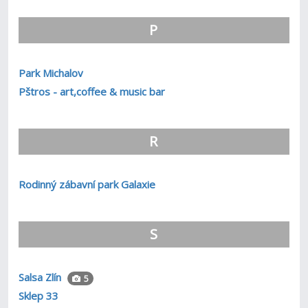
P
Park Michalov
Pštros - art,coffee & music bar
R
Rodinný zábavní park Galaxie
S
Salsa Zlín
5
Sklep 33