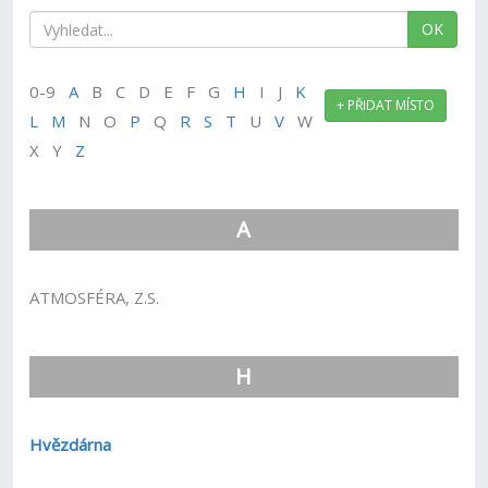
OK
0-9
A
B C D E F G
H
I J
K
+ PŘIDAT MÍSTO
L
M
N O
P
Q
R
S
T
U
V
W
X Y
Z
A
ATMOSFÉRA, Z.S.
H
Hvězdárna