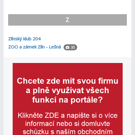
Z
Zlínský klub 204
ZOO a zámek Zlín - Lešná
35