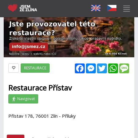
Facebook
Messenger
Twitter
WhatsAp
Mes
RESTAURACE
Restaurace Přístav
Navigovat
Přístav 178, 76001 Zlín - Příluky