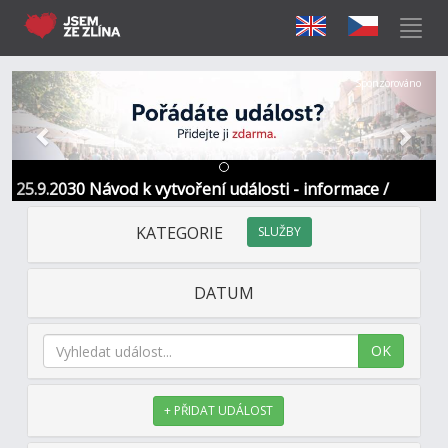
Předchozí
Další
Sponzorováno
25.9.2030 Návod k vytvoření události - informace /
kontakt
KATEGORIE
SLUŽBY
DATUM
OK
+ PŘIDAT UDÁLOST