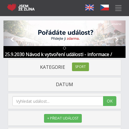
Předchozí
Další
Sponzorováno
25.9.2030 Návod k vytvoření události - informace /
kontakt
KATEGORIE
SPORT
DATUM
OK
+ PŘIDAT UDÁLOST