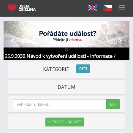
Předchozí
Další
Sponzorováno
25.9.2030 Návod k vytvoření události - informace /
kontakt
KATEGORIE
DĚTI
DATUM
OK
+ PŘIDAT UDÁLOST