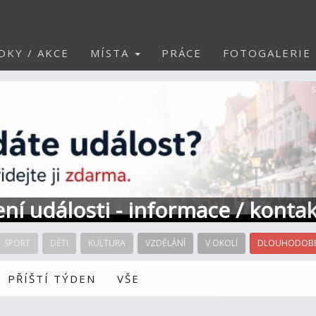
DKY / AKCE
MÍSTA
PRÁCE
FOTOGALERIE
S
ní události - informace / kontak
SPORT
DĚTI
KULTURA
VZDĚLÁNÍ
V OKOLÍ
DLOUHODOBÉ
PŘÍŠTÍ TÝDEN
VŠE