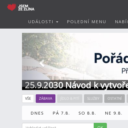
UDÁLOSTI
POLEDNÍ MENU
NABÍ
Předchozí
25.9.2030 Návod k vytvoře
VŠE
ZÁBAVA
JÍDLO & PITÍ
SLUŽBY
OSTATNÍ
DNES
PÁ 7.8.
SO 8.8.
NE 9.8.
OK