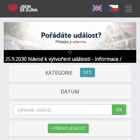
Předchozí
Další
Sponzorováno
25.9.2030 Návod k vytvoření události - informace /
kontakt
KATEGORIE
DĚTI
DATUM
OK
+ PŘIDAT UDÁLOST