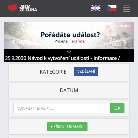
Předchozí
Další
Sponzorováno
25.9.2030 Návod k vytvoření události - informace /
kontakt
KATEGORIE
VZDĚLÁNÍ
DATUM
OK
+ PŘIDAT UDÁLOST