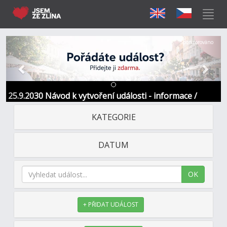
Předchozí
Další
Sponzorováno
25.9.2030 Návod k vytvoření události - informace /
kontakt
KATEGORIE
DATUM
OK
+ PŘIDAT UDÁLOST