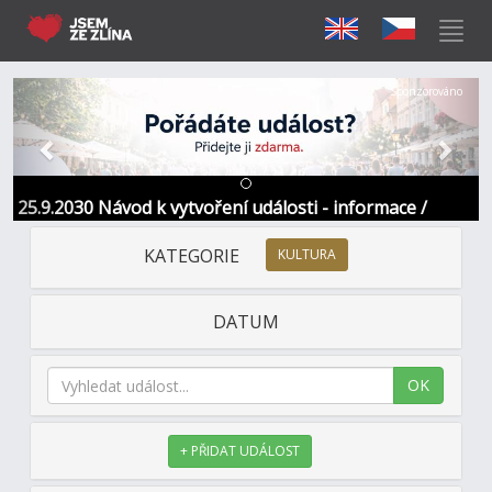
Předchozí
Další
Sponzorováno
25.9.2030 Návod k vytvoření události - informace /
kontakt
KATEGORIE
KULTURA
DATUM
OK
+ PŘIDAT UDÁLOST